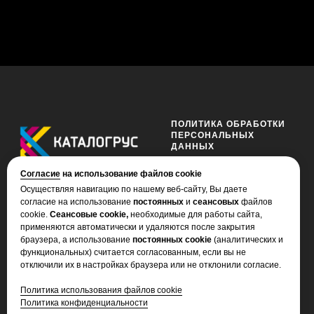
ПОЛИТИКА ОБРАБОТКИ
ПЕРСОНАЛЬНЫХ
ДАННЫХ
Ознакомиться с политикой
Согласие
на использование файлов cookie
Осуществляя навигацию по нашему веб-сайту, Вы даете
согласие на использование
постоянных
и
сеансовых
файлов
cookie.
Сеансовые cookie,
необходимые для работы сайта,
применяются автоматически и удаляются после закрытия
© Все права защищены 2026
браузера, а использование
постоянных cookie
(аналитических и
функциональных) считается согласованным, если вы не
СОТРУДНИЧЕСТВО
КОНТАКТЫ
отключили их в настройках браузера или не отклонили согласие.
О компании
+7 (929) 904-96-86
Политика использования файлов cookie
Политика конфиденциальности
Стать партнёром
+7 (925) 179-13-94